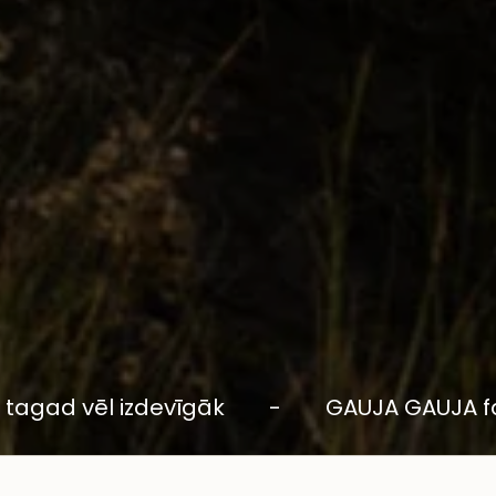
īgāk
-
GAUJA GAUJA favorīti - tagad vē