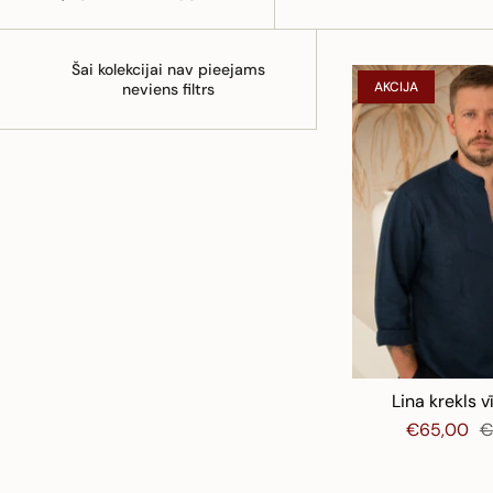
Šai kolekcijai nav pieejams
AKCIJA
neviens filtrs
Lina krekls v
€65,00
€