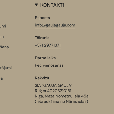
KONTAKTI
a
E-pasts
info@gaujagauja.com
kumi
sa
Tālrunis
+371 29771371
ešana
Darba laiks
Pēc vienošanās
utājumi
Rekvizīti
pa
SIA "GAUJA GAUJA"
Reģ.nr.40203210151
Rīga, Mazā Nometņu iela 45a
(Iebraukšana no Nāras ielas)