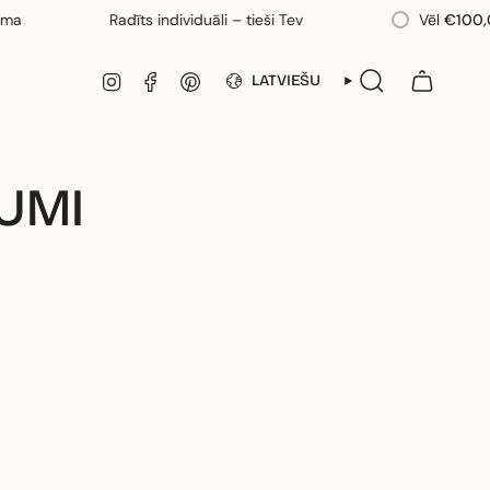
Radīts individuāli – tieši Tev
Vēl
€100,00
l
VALODA
INSTAGRAM
FACEBOOK
PINTEREST
LATVIEŠU
MEKLĒT
JUMI