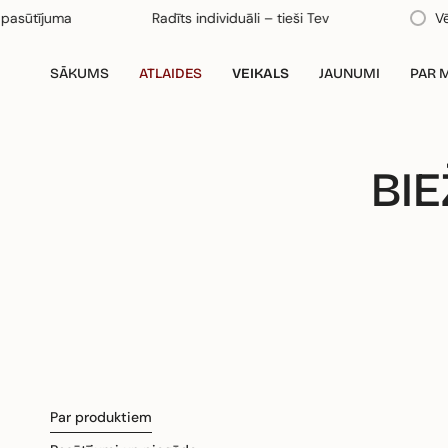
Pāriet
ūtījuma
Radīts individuāli – tieši Tev
Vēl
€
uz
saturu
SĀKUMS
ATLAIDES
VEIKALS
JAUNUMI
PAR 
BIE
Par produktiem