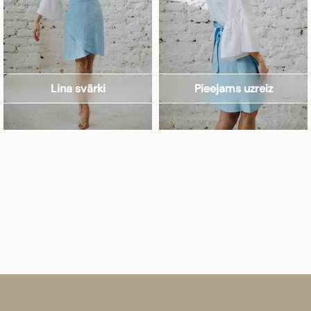
Lina svārki
Pieejams uzreiz