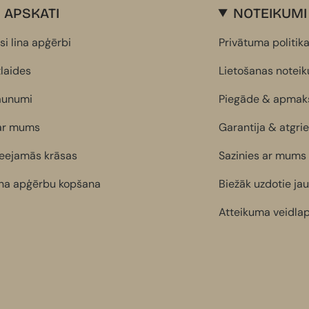
APSKATI
NOTEIKUMI
si lina apģērbi
Privātuma politik
laides
Lietošanas notei
aunumi
Piegāde & apmak
ar mums
Garantija & atgri
ieejamās krāsas
Sazinies ar mums
ina apģērbu kopšana
Biežāk uzdotie ja
Atteikuma veidla