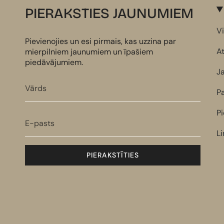
PIERAKSTIES JAUNUMIEM
Vi
Pievienojies un esi pirmais, kas uzzina par
At
mierpilniem jaunumiem un īpašiem
piedāvājumiem.
J
P
P
L
PIERAKSTĪTIES