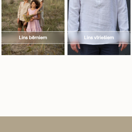
Lins bērniem
Lins vīriešiem