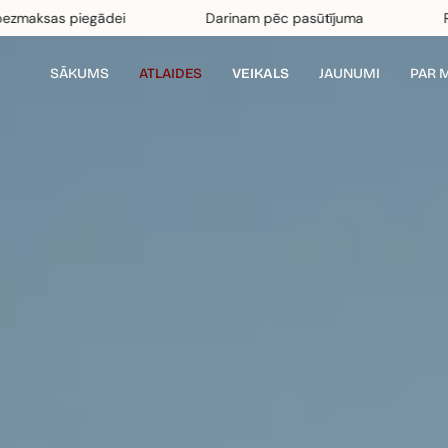
Pāriet
piegādei
Darinam pēc pasūtījuma
Radīts indiv
uz
saturu
SĀKUMS
ATLAIDES
VEIKALS
JAUNUMI
PAR 