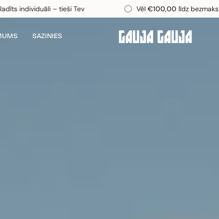
iduāli – tieši Tev
Vēl
€100,00
līdz bezmaksas piegāde
MUMS
SAZINIES