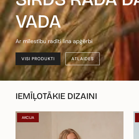
VADA
Ar mīlestību radīti lina apģērbi
VISI PRODUKTI
ATLAIDES
IEMĪĻOTĀKIE DIZAINI
AKCIJA