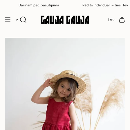
Pāriet
Darinam pēc pasūtījuma
Radīts individuāli – tieši Tev
uz
saturu
LV
MEKLĒT