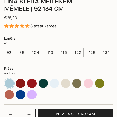
LINA KLEITA MEITENĒM
MĒMELE | 92-134 CM
€25,90
3 atsauksmes
Izmērs
92
92
98
104
110
116
122
128
134
Krāsa
Gaiši zila
Gaiši
Sarkana
Burgundija
Tumši
Balta
Dabīga
Haki
Maigi
Sūnu
zila
sarkana
zaļa
rozā
zaļa
Terakota
Tumši
Violeta
zila
Daudzums
PIEVIENOT GROZAM