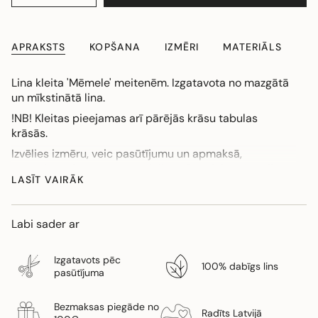
APRAKSTS
KOPŠANA
IZMĒRI
MATERIĀLS
Lina kleita 'Mēmele' meitenēm. Izgatavota no mazgātā
un mīkstinātā lina.
!NB! Kleitas pieejamas arī pārējās krāsu tabulas
krāsās.
Izvēlies izmēru, veic pasūtījumu un apmaksā,
pasūtījuma izgatavošanas laiks 1-2 nedēļas. Ja vēlies
LASĪT VAIRĀK
noskaidrot vai kāda krāsa un izmērs jau ir gatavs,
sazinies ar -
info@gaujagauja.com. Ja nepieciešams
kleitu pagarināt vai saīsināt, veicot pasūtījumu, lūdzam
Labi sader ar
to norādīt komentāru sadaļā.
Izgatavots pēc
100% dabīgs lins
pasūtījuma
Bezmaksas piegāde no
Radīts Latvijā