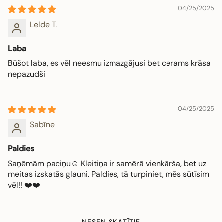
04/25/2025
Lelde T.
Laba
Būšot laba, es vēl neesmu izmazgājusi bet cerams krāsa
nepazudši
04/25/2025
Sabīne
Paldies
Saņēmām paciņu☺️ Kleitiņa ir samērā vienkārša, bet uz
meitas izskatās glauni. Paldies, tā turpiniet, mēs sūtīsim
vēl!! ❤️❤️
NESEN SKATĪTIE