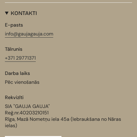
KONTAKTI
E-pasts
info@gaujagauja.com
Tālrunis
+371 29771371
Darba laiks
Pēc vienošanās
Rekvizīti
SIA "GAUJA GAUJA"
Reģ.nr.40203210151
Rīga, Mazā Nometņu iela 45a (Iebraukšana no Nāras
ielas)