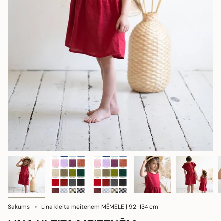
Sākums
Lina kleita meitenēm MĒMELE | 92-134 cm