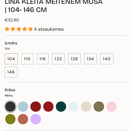
LINA KLEITA MEITENĒM MŪSA
| 104- 146 CM
€32,90
4 atsauksmes
Izmērs
104
104
110
116
122
128
134
140
146
Krāsa
Melna
Melna
Gaiši
Sarkana
Burgundija
Tumši
Balta
Dabīga
Haki
Maigi
zila
sarkana
zaļa
rozā
Sūnu
Terakota
Violeta
zaļa