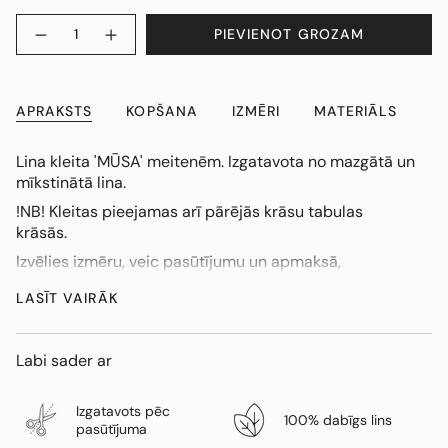
Daudzums
PIEVIENOT GROZAM
APRAKSTS
KOPŠANA
IZMĒRI
MATERIĀLS
Lina kleita 'MŪSA' meitenēm. Izgatavota no mazgātā un
mīkstinātā lina.
!NB! Kleitas pieejamas arī pārējās krāsu tabulas
krāsās.
Izvēlies izmēru, veic pasūtījumu un apmaksā,
pasūtījuma izgatavošanas laiks 1-2 nedēļas. Ja vēlies
LASĪT VAIRĀK
noskaidrot vai kāda krāsa un izmērs jau ir gatavs,
sazinies ar -info@gaujagauja.com. Ja nepieciešams
kleitu pagarināt vai saīsināt, veicot pasūtījumu, lūdzam
Labi sader ar
to norādīt komentāru sadaļā.
Izgatavots pēc
100% dabīgs lins
pasūtījuma