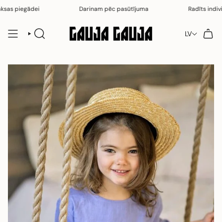
Pāriet
sas piegādei
Darinam pēc pasūtījuma
Radīts individu
uz
saturu
LV
MEKLĒT