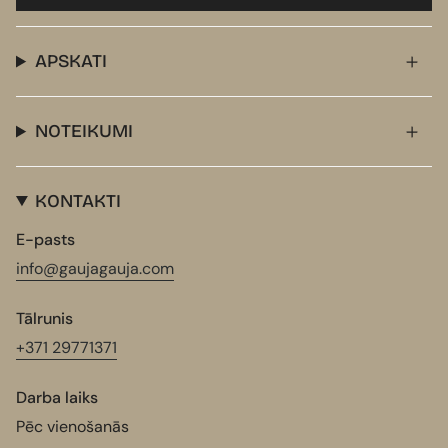
APSKATI
NOTEIKUMI
KONTAKTI
E-pasts
info@gaujagauja.com
Tālrunis
+371 29771371
Darba laiks
Pēc vienošanās